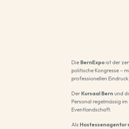
Die
BernExpo
ist der ze
politische Kongresse – m
professionellen Eindruck
Der
Kursaal Bern
und da
Personal regelmässig im
Eventlandschaft.
Als
Hostessenagentur 