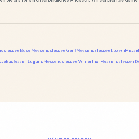
ostessen
Basel
Messehostessen
Genf
Messehostessen
Luzern
Messe
ssehostessen
Lugano
Messehostessen
Winterthur
Messehostessen
D