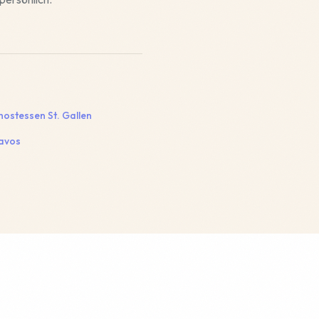
hostessen
St. Gallen
avos