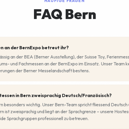
HÄUFIGE FRAGEN
FAQ Bern
n an der BernExpo betreut ihr?
ässig an der BEA (Berner Ausstellung), der Suisse Toy, Ferienmes
kums- und Fachmessen an der BernExpo im Einsatz. Unser Team ke
erungen der Berner Messelandschaft bestens.
tessen in Bern zweisprachig Deutsch/Französisch?
Bern besonders wichtig. Unser Bern-Team spricht fliessend Deutsch
rn ist zweisprachig und liegt an der Sprachgrenze – unsere Hostes
beide Sprachgruppen professionell zu betreuen.