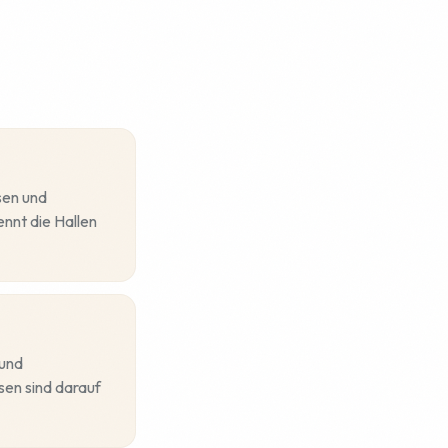
sen und
nnt die Hallen
 und
sen sind darauf