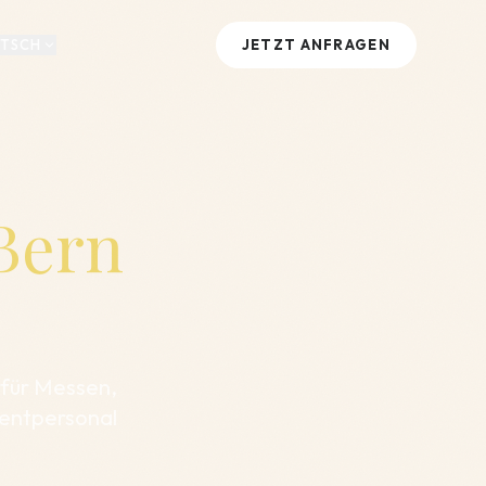
TSCH
JETZT ANFRAGEN
Bern
 für Messen,
ventpersonal