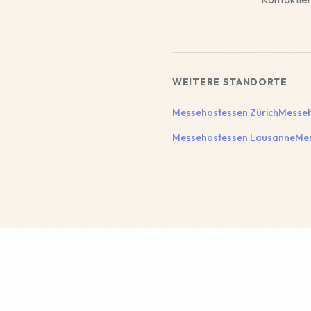
WEITERE STANDORTE
Messehostessen
Zürich
Messeh
Messehostessen
Lausanne
Me