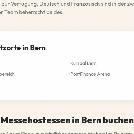
 zur Verfügung. Deutsch und Französisch sind in der z
er Team beherrscht beides.
tzorte in Bern
•
Kursaal Bern
bereich
•
PostFinance Arena
Messehostessen in Bern buchen
en Sie uns für ein unverbindliches Angebot. Wir beraten Sie gerne 