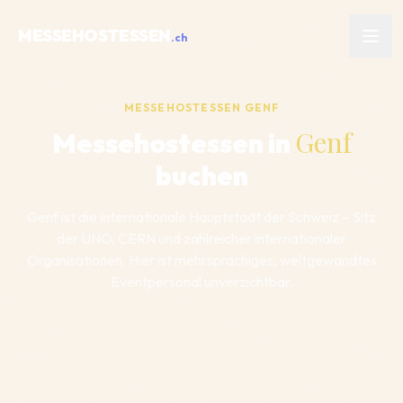
MESSEHOSTESSEN
.ch
Leistungen
MESSEHOSTESSEN
GENF
Genf
Messehostessen in
Referenzen
buchen
Kundenstimmen
Genf ist die internationale Hauptstadt der Schweiz – Sitz
der UNO, CERN und zahlreicher internationaler
FAQ
Organisationen. Hier ist mehrsprachiges, weltgewandtes
Eventpersonal unverzichtbar.
SPRACHE WÄHLEN
Deutsch
Français