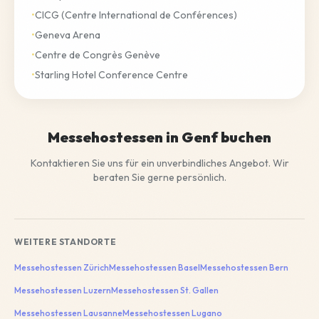
•
CICG (Centre International de Conférences)
•
Geneva Arena
•
Centre de Congrès Genève
•
Starling Hotel Conference Centre
Messehostessen in Genf buchen
Kontaktieren Sie uns für ein unverbindliches Angebot. Wir
beraten Sie gerne persönlich.
WEITERE STANDORTE
Messehostessen
Zürich
Messehostessen
Basel
Messehostessen
Bern
Messehostessen
Luzern
Messehostessen
St. Gallen
Messehostessen
Lausanne
Messehostessen
Lugano