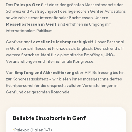
Das
Palexpo Genf
ist einer der grössten Messestandorte der
Italiano
Schweiz und Austragungsort des legendären Genfer Autosalons
sowie zahlreicher internationaler Fachmessen. Unsere
English
Messehostessen in Genf
sind erfahren im Umgang mit
internationalem Publikum.
Genf verlangt
exzellente Mehrsprachigkeit
. Unser Personal
JETZT ANFRAGEN
in Genf spricht fliessend Französisch, Englisch, Deutsch und oft
weitere Sprachen. Ideal für diplomatische Empfänge, UNO-
Veranstaltungen und internationale Kongresse.
Von
Empfang und Akkreditierung
über VIP-Betreuung bis hin
zur Kongressassistenz – wir bieten Ihnen massgeschneidertes
Eventpersonal für die anspruchsvollsten Veranstaltungen in
Genf und der gesamten Romandie.
Beliebte Einsatzorte in Genf
•
Palexpo (Hallen 1–7)