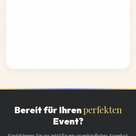
Stadt / Ort
*
ANZAHL HOSTESSEN
1
Weiter
perfekten
Bereit für Ihren
Event?
Kontaktieren Sie uns jetzt für ein unverbindliches Angebot.