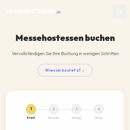
MESSEHOSTESSEN
.ch
Leistungen
Messehostessen buchen
Referenzen
Vervollständigen Sie Ihre Buchung in wenigen Schritten
Kundenstimmen
Wieviel kostet's?
→
FAQ
SPRACHE WÄHLEN
Deutsch
1
2
3
4
Event
Personal
Prüfung
Fertig
Français